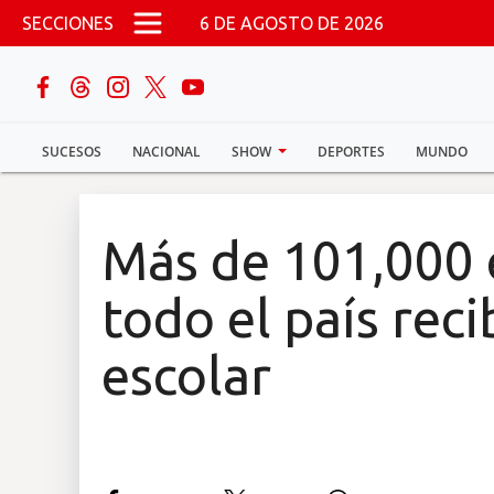
Pasar al contenido principal
SECCIONES
6 DE AGOSTO DE 2026
buscar
SUCESOS
NACIONAL
SHOW
DEPORTES
MUNDO
Sucesos
Nacional
Más de 101,000 
Política
todo el país rec
Show
escolar
Deportes
Mundo