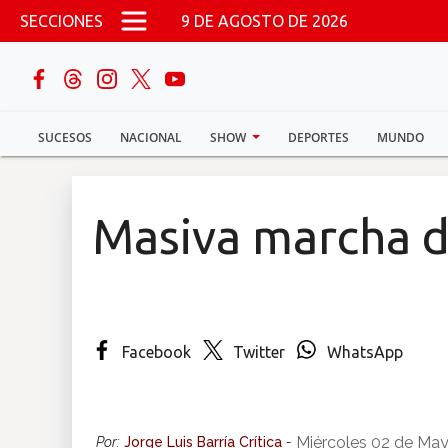
Pasar al contenido principal
SECCIONES
9 DE AGOSTO DE 2026
buscar
SUCESOS
NACIONAL
SHOW
DEPORTES
MUNDO
Sucesos
Nacional
Masiva marcha d
Política
Show
Facebook
Twitter
WhatsApp
Deportes
Mundo
Miércoles 02 de Ma
Por:
Jorge Luis Barría Crítica
-