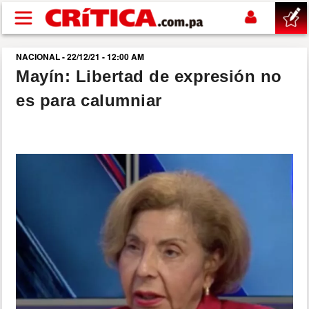
Pasar al contenido principal
NACIONAL - 22/12/21 - 12:00 AM
buscar
Mayín: Libertad de expresión no
es para calumniar
SUCESOS
NACIONAL
POLÍTICA
SHOW
DEPORTES
MUNDO