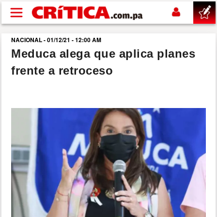
Pasar al contenido principal
NACIONAL - 01/12/21 - 12:00 AM
buscar
Meduca alega que aplica planes
frente a retroceso
SUCESOS
NACIONAL
POLÍTICA
SHOW
DEPORTES
MUNDO