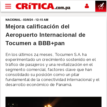
Pasar al contenido principal
NACIONAL - 03/9/24 - 12:15 AM
buscar
Mejora calificación del
Aeropuerto Internacional de
SUCESOS
Tocumen a BBB+pan
NACIONAL
En los últimos 24 meses, Tocumen S.A. ha
experimentado un crecimiento sostenido en el
POLÍTICA
tráfico de pasajeros y una revitalización en el
segmento comercial, factores clave que han
consolidado su posición como un pilar
SHOW
fundamental de la conectividad internacional y el
desarrollo económico de Panamá.
DEPORTES
MUNDO