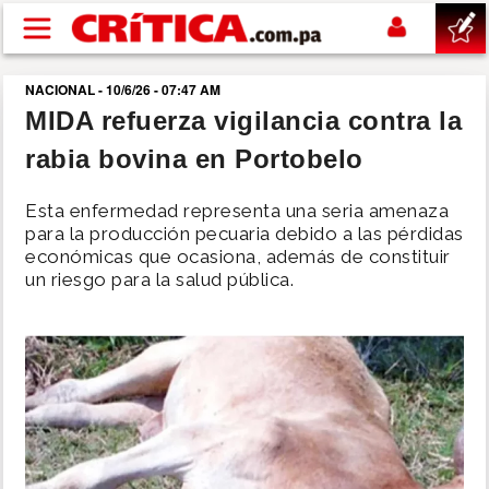
Pasar al contenido principal
NACIONAL - 10/6/26 - 07:47 AM
buscar
MIDA refuerza vigilancia contra la
rabia bovina en Portobelo
SUCESOS
Esta enfermedad representa una seria amenaza
NACIONAL
para la producción pecuaria debido a las pérdidas
económicas que ocasiona, además de constituir
un riesgo para la salud pública.
POLÍTICA
SHOW
DEPORTES
MUNDO