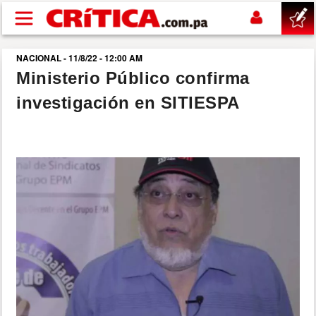
Pasar al contenido principal
NACIONAL - 11/8/22 - 12:00 AM
buscar
Ministerio Público confirma
investigación en SITIESPA
SUCESOS
NACIONAL
POLÍTICA
SHOW
DEPORTES
MUNDO