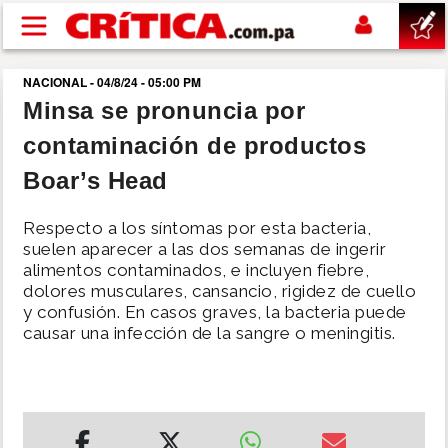
Pasar al contenido principal
NACIONAL - 04/8/24 - 05:00 PM
buscar
Minsa se pronuncia por
contaminación de productos
SUCESOS
Boar’s Head
NACIONAL
Respecto a los síntomas por esta bacteria,
suelen aparecer a las dos semanas de ingerir
POLÍTICA
alimentos contaminados, e incluyen fiebre,
dolores musculares, cansancio, rigidez de cuello
y confusión. En casos graves, la bacteria puede
SHOW
causar una infección de la sangre o meningitis.
DEPORTES
MUNDO