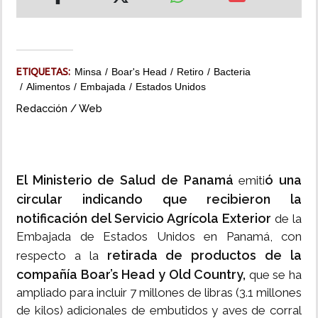
INSÓLITAS
MULTIMEDIA
ETIQUETAS:
Minsa
Boar's Head
Retiro
Bacteria
Alimentos
Embajada
Estados Unidos
IMPRESO
Redacción / Web
El Ministerio de Salud de Panamá
ó una
emiti
circular indicando que recibieron la
notificación del Servicio Agrícola Exterior
de la
Embajada de Estados Unidos en Panamá, con
retirada de productos de la
respecto a la
compañía Boar’s Head y Old Country,
que se ha
ampliado para incluir 7 millones de libras (3.1 millones
de kilos) adicionales de embutidos y aves de corral