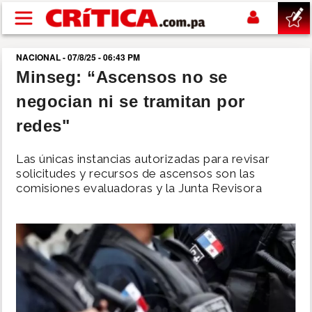
Pasar al contenido principal
NACIONAL - 07/8/25 - 06:43 PM
buscar
Minseg: “Ascensos no se
negocian ni se tramitan por
SUCESOS
redes"
NACIONAL
Las únicas instancias autorizadas para revisar
solicitudes y recursos de ascensos son las
POLÍTICA
comisiones evaluadoras y la Junta Revisora
SHOW
DEPORTES
MUNDO