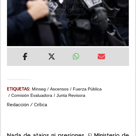
INSÓLITAS
MULTIMEDIA
IMPRESO
ETIQUETAS:
Minseg
Ascensos
Fuerza Pública
Comisión Evaluadora
Junta Revisora
Redacción / Crítica
Nada de atajos ni presiones.
Ministerio de
El