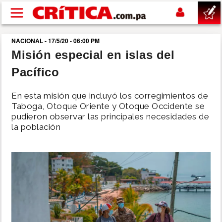
Pasar al contenido principal
NACIONAL - 17/5/20 - 06:00 PM
buscar
Misión especial en islas del
Pacífico
SUCESOS
En esta misión que incluyó los corregimientos de
NACIONAL
Taboga, Otoque Oriente y Otoque Occidente se
pudieron observar las principales necesidades de
la población
POLÍTICA
SHOW
DEPORTES
MUNDO