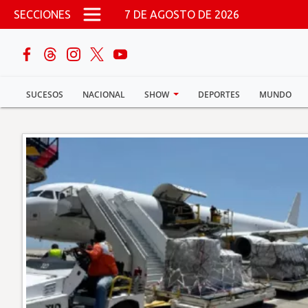
Pasar al contenido principal
SECCIONES
7 DE AGOSTO DE 2026
buscar
SUCESOS
NACIONAL
SHOW
DEPORTES
MUNDO
Sucesos
Nacional
Política
Show
Deportes
Mundo