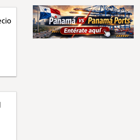
ecio
d