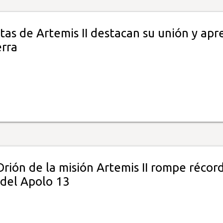
as de Artemis II destacan su unión y apr
erra
rión de la misión Artemis II rompe récor
 del Apolo 13