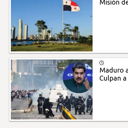
Misión d
Maduro a
Culpan a