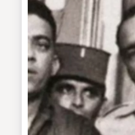
Insólitas
Multimedia
Impreso