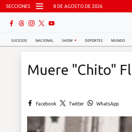
Pasar al contenido principal
SECCIONES
8 DE AGOSTO DE 2026
buscar
SUCESOS
NACIONAL
SHOW
DEPORTES
MUNDO
Sucesos
Nacional
Muere "Chito" F
Política
Show
Facebook
Twitter
WhatsApp
Deportes
Mundo