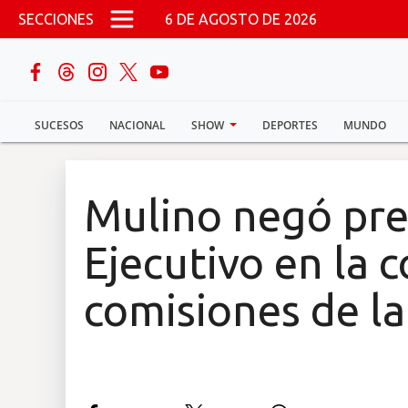
Pasar al contenido principal
SECCIONES
6 DE AGOSTO DE 2026
buscar
SUCESOS
NACIONAL
SHOW
DEPORTES
MUNDO
Sucesos
Nacional
Mulino negó pre
Política
Ejecutivo en la 
Show
comisiones de l
Deportes
Mundo