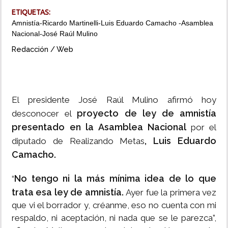
ETIQUETAS:
INSÓLITAS
Amnistía-Ricardo Martinelli-Luis Eduardo Camacho -Asamblea
Nacional-José Raúl Mulino
MULTIMEDIA
Redacción / Web
IMPRESO
El presidente José Raúl Mulino afirmó hoy
proyecto de ley de amnistía
desconocer el
presentado en la Asamblea Nacional
por el
, Luis Eduardo
diputado de Realizando Metas
Camacho.
No tengo ni la más mínima idea de lo que
“
trata esa ley de amnistía.
Ayer fue la primera vez
que vi el borrador y, créanme, eso no cuenta con mi
respaldo, ni aceptación, ni nada que se le parezca”,