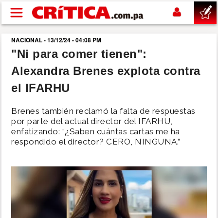
Pasar al contenido principal
NACIONAL - 13/12/24 - 04:08 PM
buscar
"Ni para comer tienen":
Alexandra Brenes explota contra
SUCESOS
el IFARHU
NACIONAL
Brenes también reclamó la falta de respuestas
por parte del actual director del IFARHU,
POLÍTICA
enfatizando: “¿Saben cuántas cartas me ha
respondido el director? CERO, NINGUNA.”
SHOW
DEPORTES
MUNDO