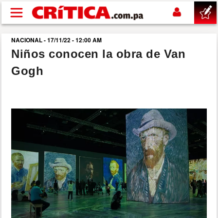
Pasar al contenido principal
NACIONAL - 17/11/22 - 12:00 AM
buscar
Niños conocen la obra de Van
Gogh
SUCESOS
NACIONAL
POLÍTICA
SHOW
DEPORTES
MUNDO