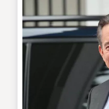
Insólitas
Multimedia
Impreso