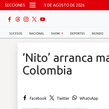
Pasar al contenido principal
SECCIONES
5 DE AGOSTO DE 2026
buscar
SUCESOS
NACIONAL
SHOW
DEPORTES
MUNDO
Sucesos
Nacional
‘Nito’ arranca 
Política
Colombia
Show
Deportes
Facebook
Twitter
WhatsApp
Mundo