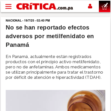
Pasar al contenido principal
NACIONAL - 19/7/25 - 02:40 PM
buscar
No se han reportado efectos
adversos por metilfenidato en
SUCESOS
Panamá
NACIONAL
En Panamá, actualmente están registrados
productos con el principio activo metilfenidato,
POLÍTICA
pero no de anfetaminas. Ambos medicamentos
se utilizan principalmente para tratar el trastorno
por déficit de atención e hiperactividad (TDAH).
SHOW
DEPORTES
MUNDO