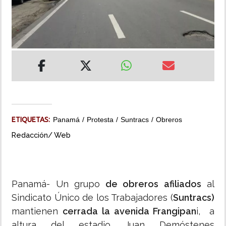
INSÓLITAS
MULTIMEDIA
IMPRESO
ETIQUETAS:
Panamá
Protesta
Suntracs
Obreros
Redacción/ Web
Panamá- Un grupo
de obreros afiliados
al
Sindicato Único de los Trabajadores (
Suntracs)
mantienen
cerrada la avenida Frangipan
i, a
altura del estadio Juan Demóstenes