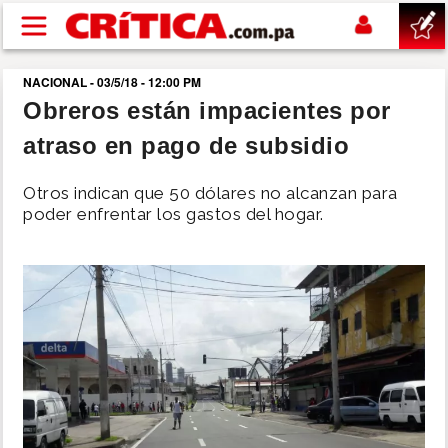
Pasar al contenido principal
NACIONAL - 03/5/18 - 12:00 PM
buscar
Obreros están impacientes por
atraso en pago de subsidio
SUCESOS
Otros indican que 50 dólares no alcanzan para
NACIONAL
poder enfrentar los gastos del hogar.
POLÍTICA
SHOW
DEPORTES
MUNDO