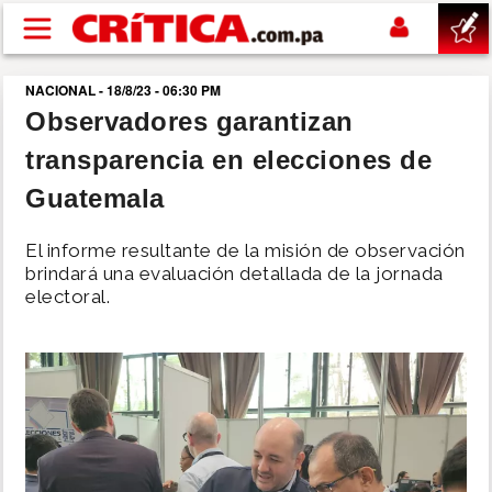
Pasar al contenido principal
NACIONAL - 18/8/23 - 06:30 PM
buscar
Observadores garantizan
transparencia en elecciones de
SUCESOS
Guatemala
NACIONAL
El informe resultante de la misión de observación
brindará una evaluación detallada de la jornada
POLÍTICA
electoral.
SHOW
DEPORTES
MUNDO