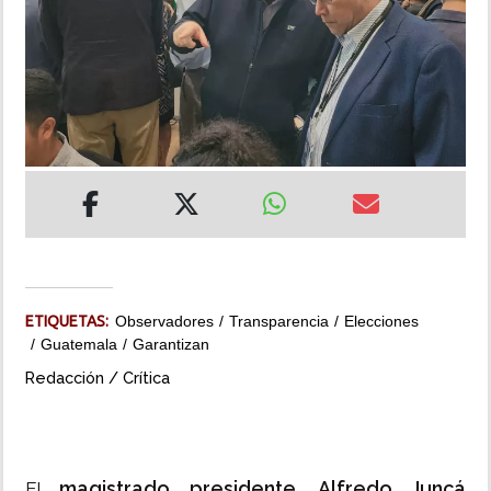
INSÓLITAS
MULTIMEDIA
IMPRESO
ETIQUETAS:
Observadores
Transparencia
Elecciones
Guatemala
Garantizan
Redacción / Crítica
magistrado presidente, Alfredo Juncá
El