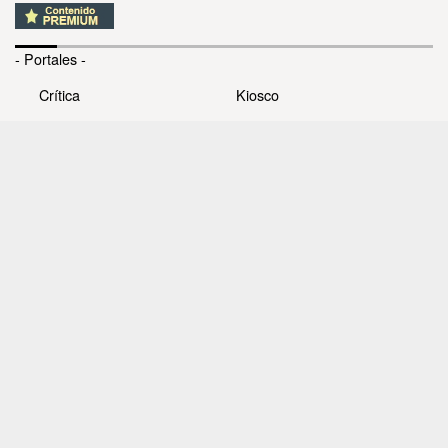
- Portales -
Crítica
Kiosco
Panamá América
Cine
Día a Día
Clasiguía
Mujer
Prémiate
Recetas
Impresora Pacífico
- Redes sociales -
Noticias
Whatsappcri
Videos
Galerías
Todos los derechos reservados Editora Panamá América
S.A. - Ciudad de Panamá - Panamá 2026.