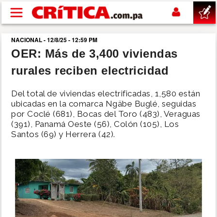
Pasar al contenido principal
NACIONAL - 12/8/25 - 12:59 PM
buscar
OER: Más de 3,400 viviendas
rurales reciben electricidad
SUCESOS
Del total de viviendas electrificadas, 1,580 están
NACIONAL
ubicadas en la comarca Ngäbe Buglé, seguidas
por Coclé (681), Bocas del Toro (483), Veraguas
(391), Panamá Oeste (56), Colón (105), Los
POLÍTICA
Santos (69) y Herrera (42).
SHOW
DEPORTES
MUNDO