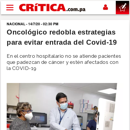
Pasar al contenido principal
NACIONAL - 14/7/20 - 02:30 PM
buscar
Oncológico redobla estrategias
para evitar entrada del Covid-19
SUCESOS
En el centro hospitalario no se atiende pacientes
NACIONAL
que padezcan de cáncer y estén afectados con
la COVID-19
POLÍTICA
SHOW
DEPORTES
MUNDO