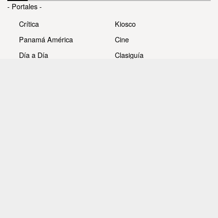
- Portales -
Crítica
Kiosco
Panamá América
Cine
Día a Día
Clasiguía
Mujer
Prémiate
Recetas
Impresora Pacífico
- Redes sociales -
Noticias
Whatsappcri
Videos
Galerías
Todos los derechos reservados Editora Panamá América
S.A. - Ciudad de Panamá - Panamá 2026.
Prohibida su reproducción total o parcial, sin autorización
escrita de su titular.