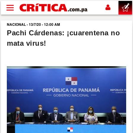
Pasar al contenido principal
NACIONAL - 13/7/20 - 12:00 AM
buscar
Pachi Cárdenas: ¡cuarentena no
mata virus!
SUCESOS
NACIONAL
POLÍTICA
SHOW
DEPORTES
MUNDO