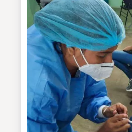
Insólitas
Multimedia
Impreso