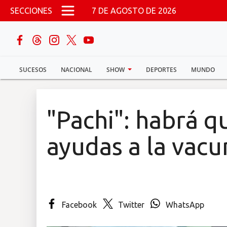
Pasar al contenido principal
SECCIONES
7 DE AGOSTO DE 2026
buscar
SUCESOS
NACIONAL
SHOW
DEPORTES
MUNDO
Sucesos
Nacional
"Pachi": habrá q
Política
ayudas a la vacu
Show
Deportes
Facebook
Twitter
WhatsApp
Mundo