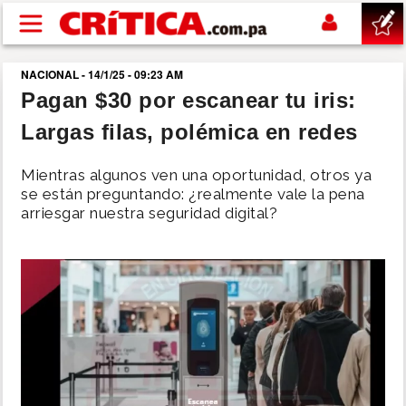
Pasar al contenido principal
NACIONAL - 14/1/25 - 09:23 AM
buscar
Pagan $30 por escanear tu iris:
Largas filas, polémica en redes
SUCESOS
Mientras algunos ven una oportunidad, otros ya
NACIONAL
se están preguntando: ¿realmente vale la pena
arriesgar nuestra seguridad digital?
POLÍTICA
SHOW
DEPORTES
MUNDO