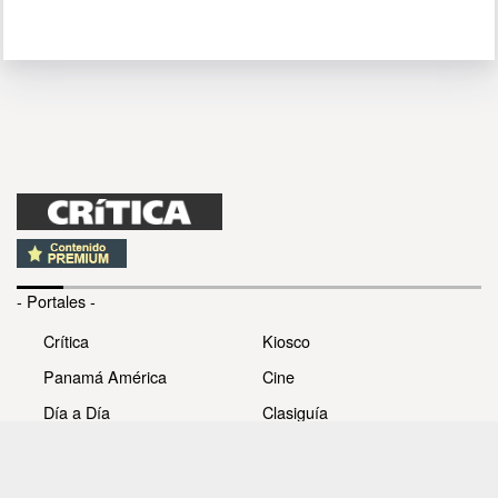
- Portales -
Crítica
Kiosco
Panamá América
Cine
Día a Día
Clasiguía
Mujer
Prémiate
Recetas
Impresora Pacífico