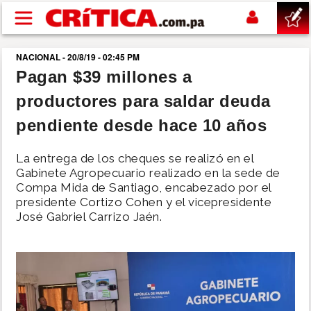
Pasar al contenido principal
NACIONAL - 20/8/19 - 02:45 PM
buscar
Pagan $39 millones a
productores para saldar deuda
SUCESOS
pendiente desde hace 10 años
NACIONAL
La entrega de los cheques se realizó en el
Gabinete Agropecuario realizado en la sede de
POLÍTICA
Compa Mida de Santiago, encabezado por el
presidente Cortizo Cohen y el vicepresidente
José Gabriel Carrizo Jaén.
SHOW
DEPORTES
MUNDO