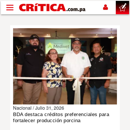
Pasar al contenido principal
buscar
SUCESOS
NACIONAL
POLÍTICA
SHOW
Nacional /
Julio 31, 2026
DEPORTES
BDA destaca créditos preferenciales para
fortalecer producción porcina
MUNDO