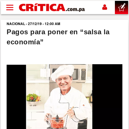
Pasar al contenido principal
NACIONAL - 27/12/19 - 12:00 AM
buscar
Pagos para poner en “salsa la
economía”
SUCESOS
NACIONAL
POLÍTICA
SHOW
DEPORTES
MUNDO