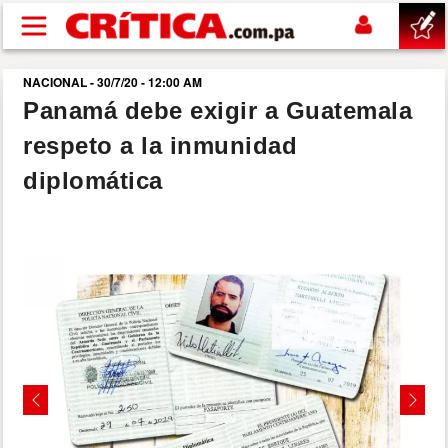
Pasar al contenido principal
NACIONAL - 30/7/20 - 12:00 AM
buscar
Panamá debe exigir a Guatemala
respeto a la inmunidad
SUCESOS
diplomática
NACIONAL
POLÍTICA
SHOW
DEPORTES
Previous
Next
MUNDO