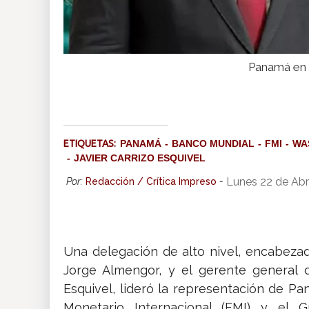
Panamá en r
ETIQUETAS:
PANAMÁ
BANCO MUNDIAL
FMI
WA
JAVIER CARRIZO ESQUIVEL
Lunes 22 de Abr
Por:
Redacción / Crítica Impreso
-
Una delegación de alto nivel, encabezad
Jorge Almengor, y el gerente general 
Esquivel, lideró la representación de P
Monetario Internacional (FMI) y el 