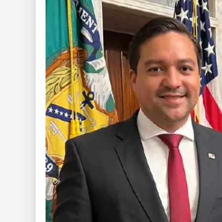
Insólitas
Multimedia
Impreso