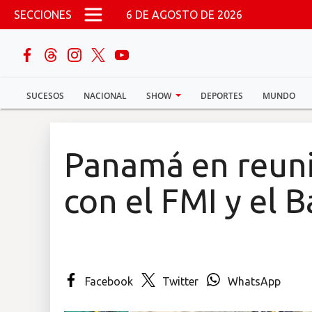
Pasar al contenido principal
SECCIONES
6 DE AGOSTO DE 2026
buscar
SUCESOS
NACIONAL
SHOW
DEPORTES
MUNDO
Sucesos
Nacional
Panamá en reuni
Política
con el FMI y el 
Show
Deportes
Facebook
Twitter
WhatsApp
Mundo