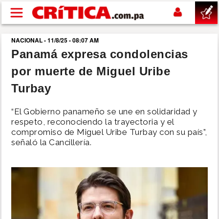
Pasar al contenido principal
NACIONAL - 11/8/25 - 08:07 AM
buscar
Panamá expresa condolencias
por muerte de Miguel Uribe
SUCESOS
Turbay
NACIONAL
“El Gobierno panameño se une en solidaridad y
respeto, reconociendo la trayectoria y el
POLÍTICA
compromiso de Miguel Uribe Turbay con su país”,
señaló la Cancillería.
SHOW
DEPORTES
MUNDO