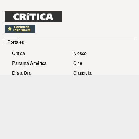
- Portales -
Crítica
Kiosco
Panamá América
Cine
Día a Día
Clasiguía
Mujer
Prémiate
Recetas
Impresora Pacífico
- Redes sociales -
Noticias
Whatsappcri
Videos
Galerías