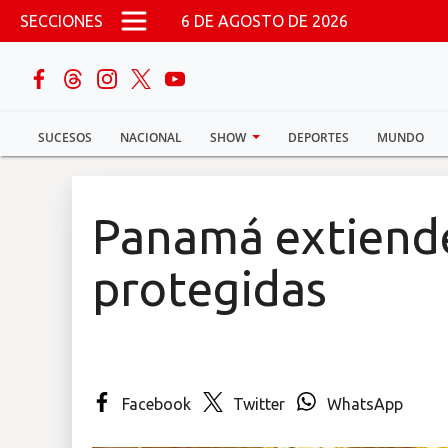
Pasar al contenido principal
SECCIONES
6 DE AGOSTO DE 2026
buscar
SUCESOS
NACIONAL
SHOW
DEPORTES
MUNDO
Sucesos
Nacional
Panamá extiende
Política
protegidas
Show
Deportes
Facebook
Twitter
WhatsApp
Mundo