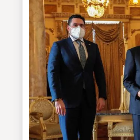
Insólitas
Multimedia
Impreso