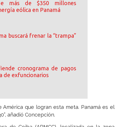
de más de $350 millones
nergía eólica en Panamá
ma buscará frenar la “trampa”
efiende cronograma de pagos
a de exfuncionarios
de América que logran esta meta. Panamá es el
30”, añadió Concepción.
era de Coiba (ARMCC), localizada en la zona