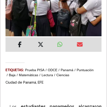
INSÓLITAS
MULTIMEDIA
IMPRESO
ETIQUETAS:
Prueba PISA
ODCE
Panamá
Puntuación
Baja
Matemáticas
Lectura
Ciencias
Ciudad de Panamá, EFE
estudiantes panameños
alcanzaron
Los