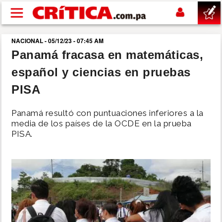
Pasar al contenido principal
NACIONAL - 05/12/23 - 07:45 AM
buscar
Panamá fracasa en matemáticas,
español y ciencias en pruebas
SUCESOS
PISA
NACIONAL
Panamá resultó con puntuaciones inferiores a la
media de los países de la OCDE en la prueba
POLÍTICA
PISA.
SHOW
DEPORTES
MUNDO