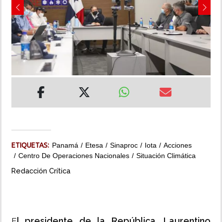
Previous
Next
INSÓLITAS
MULTIMEDIA
IMPRESO
ETIQUETAS:
Panamá
Etesa
Sinaproc
Iota
Acciones
Centro De Operaciones Nacionales
Situación Climática
Redacción Crítica
l presidente de la República
Laurentino
E
,