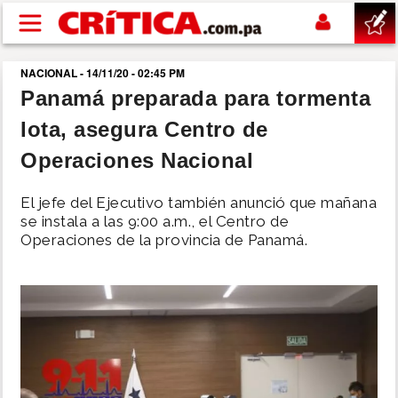
Pasar al contenido principal
NACIONAL - 14/11/20 - 02:45 PM
buscar
Panamá preparada para tormenta
Iota, asegura Centro de
SUCESOS
Operaciones Nacional
NACIONAL
El jefe del Ejecutivo también anunció que mañana
se instala a las 9:00 a.m., el Centro de
POLÍTICA
Operaciones de la provincia de Panamá.
SHOW
DEPORTES
MUNDO