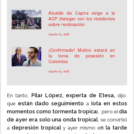
Alcalde de Capira exige a la
ACP dialogar con los residentes
sobre reubicación
Agosto 03, 2026
¡Confirmado! Mulino estará en
la toma de posesión en
Colombia
Agosto 03, 2026
Pilar López, experta de Etesa,
En tanto,
dijo
están dado seguimiento
Iota en estos
que
a
momentos como tormenta tropica
día
l, pero el
de ayer era solo una onda tropical
, se convirtió
depresión tropical
n la tarde
a
y ayer mismo e