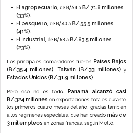
agropecuario
B/.71.8 millones
El
, de B/.54 a
(33%)
.
pesquero
B/.55.5 millones
El
, de B/.40 a
(41%)
.
industrial
B/.83.5 millones
El
, de B/.68 a
(23%)
.
Países Bajos
Los principales compradores fueron
(B/.35.4 millones)
Taiwán (B/.33 millones)
,
y
Estados Unidos (B/.31.9 millones)
.
Panamá alcanzó casi
Pero eso no es todo.
B/.324 millones
en exportaciones totales durante
los primeros cuatro meses del año, gracias también
más de
a los regímenes especiales, que han creado
3 mil empleos
en zonas francas, según Moltó.