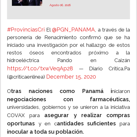
Agosto 06, 2026
#ProvinciasCri
@PGN_PANAMA
El
, a través de la
personería de Renacimiento confirmó que se ha
iniciado una investigación por el hallazgo de estos
restos óseos encontrados próximo a la
hidroeléctrica Pando en Caizán
https://t.co/txwVeqAp28
— Diario Critica.Pa
December 15, 2020
(@criticaenlinea)
tras naciones como Panamá i
O
niciaron
negociaciones con farmacéuticas,
universidades, gobiernos y se unieron a la iniciativa
asegurar y realizar compras
COVAX para
oportunas
antidades suficientes
y en c
para
inocular a toda su población.