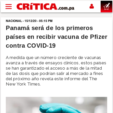
Pasar al contenido principal
NACIONAL - 15/12/20 - 05:15 PM
buscar
Panamá será de los primeros
países en recibir vacuna de Pfizer
SUCESOS
contra COVID-19
NACIONAL
A medida que un número creciente de vacunas
avanza a través de ensayos clínicos, estos países
POLÍTICA
se han garantizado el acceso a más de la mitad
de las dosis que podrían salir al mercado a fines
del próximo año revela este informe del The
SHOW
New York Times.
DEPORTES
MUNDO