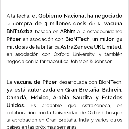
el Gobierno Nacional ha negociado
A la fecha,
ompra de 3 millones dosis d
vacuna
la c
e la
BNT162b2
ARNm
, basada en
a la estadounidense
Pfizer
BioNTech
n millón 92
en asociación con
, u
mil dosis
AstraZeneca UK Limited,
de la británica
en asociación con Oxford University, y también
negocia con la farmacéutica Johnson & Johnson.
vacuna de Pfizer,
La
desarrollada con BioNTech,
ya está autorizada en Gran Bretaña, Bahrein,
Canadá, México, Arabia Saudita y Estados
Unidos
. Es probable que AstraZeneca, en
colaboración con la Universidad de Oxford, busque
la aprobación en Gran Bretaña, India y varios otros
países en las próximas semanas.