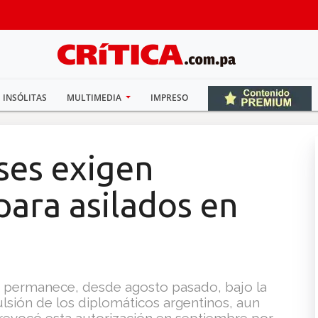
INSÓLITAS
MULTIMEDIA
IMPRESO
ses exigen
para asilados en
 permanece, desde agosto pasado, bajo la
ulsión de los diplomáticos argentinos, aun
revocó esta autorización en septiembre por