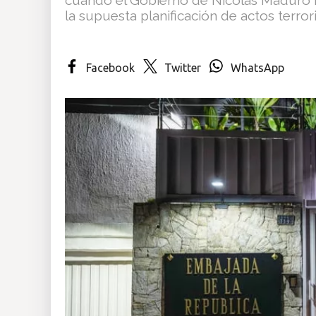
la supuesta planificación de actos terrori
Insólitas
Multimedia
Facebook
Twitter
WhatsApp
Impreso