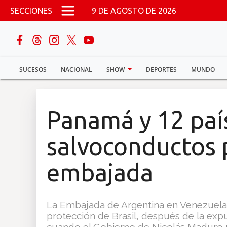
Pasar al contenido principal
SECCIONES
9 DE AGOSTO DE 2026
buscar
SUCESOS
NACIONAL
SHOW
DEPORTES
MUNDO
Sucesos
Nacional
Panamá y 12 paí
Política
salvoconductos 
Show
embajada
Deportes
La Embajada de Argentina en Venezuela
protección de Brasil, después de la exp
Mundo
cuando el Gobierno de Nicolás Maduro 