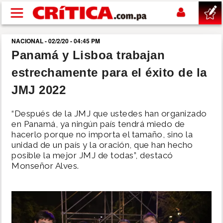
Pasar al contenido principal
NACIONAL - 02/2/20 - 04:45 PM
buscar
Panamá y Lisboa trabajan
estrechamente para el éxito de la
SUCESOS
JMJ 2022
NACIONAL
“Después de la JMJ que ustedes han organizado
en Panamá, ya ningún país tendrá miedo de
POLÍTICA
hacerlo porque no importa el tamaño, sino la
unidad de un país y la oración, que han hecho
posible la mejor JMJ de todas”, destacó
SHOW
Monseñor Alves.
DEPORTES
MUNDO