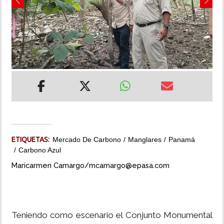
Previous
Next
INSÓLITAS
MULTIMEDIA
IMPRESO
ETIQUETAS:
Mercado De Carbono
Manglares
Panamá
Carbono Azul
Maricarmen Camargo/mcamargo@epasa.com
Teniendo como escenario el Conjunto Monumental