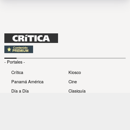
- Portales -
Crítica
Kiosco
Panamá América
Cine
Día a Día
Clasiguía
Mujer
Prémiate
Recetas
Impresora Pacífico
- Redes sociales -