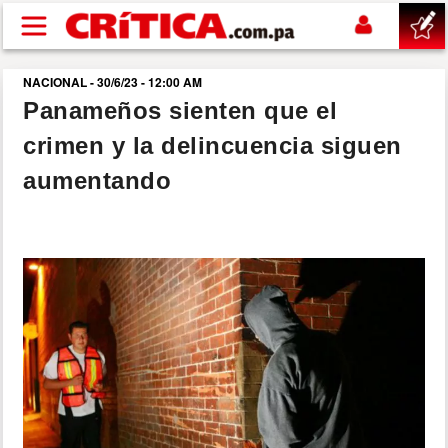
Pasar al contenido principal
NACIONAL - 30/6/23 - 12:00 AM
buscar
Panameños sienten que el
crimen y la delincuencia siguen
SUCESOS
aumentando
NACIONAL
POLÍTICA
SHOW
DEPORTES
MUNDO