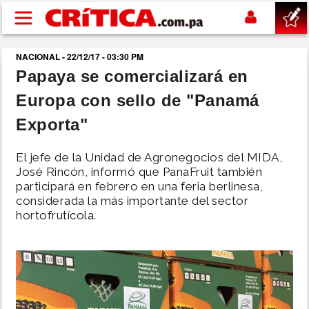
Pasar al contenido principal
NACIONAL - 22/12/17 - 03:30 PM
buscar
Papaya se comercializará en
Europa con sello de "Panamá
SUCESOS
Exporta"
NACIONAL
El jefe de la Unidad de Agronegocios del MIDA,
José Rincón, informó que PanaFruit también
POLÍTICA
participará en febrero en una feria berlinesa,
considerada la más importante del sector
hortofrutícola.
SHOW
DEPORTES
MUNDO