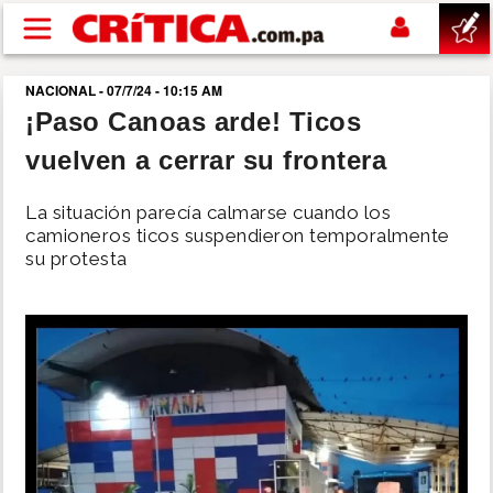
Pasar al contenido principal
NACIONAL - 07/7/24 - 10:15 AM
buscar
¡Paso Canoas arde! Ticos
vuelven a cerrar su frontera
SUCESOS
La situación parecía calmarse cuando los
NACIONAL
camioneros ticos suspendieron temporalmente
su protesta
POLÍTICA
SHOW
DEPORTES
MUNDO