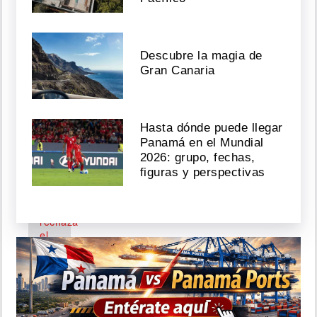
el
río
Perequeté
lleva
Descubre la magia de
15%
Gran Canaria
de
avance
Agosto
Hasta dónde puede llegar
08,
Panamá en el Mundial
2026
2026: grupo, fechas,
figuras y perspectivas
Mulino
rechaza
el
nuevo
concepto
de
Policía
Municipal:
'Ojalá