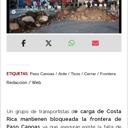
INSÓLITAS
MULTIMEDIA
IMPRESO
ETIQUETAS:
Paso Canoas
Arde
Ticos
Cerrar
Frontera
Redacción / Web
e carga de Costa
Un grupo de transportistas d
Rica mantienen bloqueada la frontera de
Paso Canoas
ya que aseguran existe la falta de