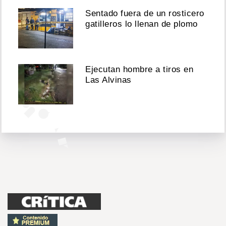
Sentado fuera de un rosticero
gatilleros lo llenan de plomo
Ver
esta
publicación
Ejecutan hombre a tiros en
en
Las Alvinas
Instagram