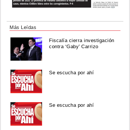
08,
2026
Más Leídas
Crisis
Fiscalía cierra investigación
en
contra ‘Gaby’ Carrizo
Coclé
deja
locales
vacíos
y
Se escucha por ahí
ventas
por
el
piso
Agosto
Se escucha por ahí
08,
2026