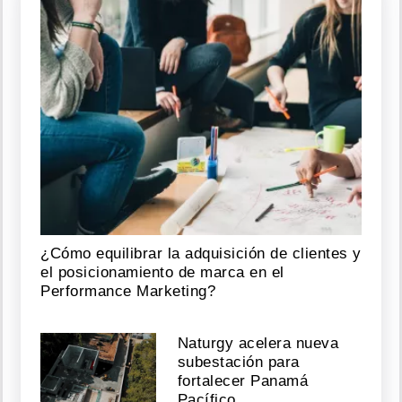
Capturan
en
Darién
a
sujeto
condenado
por
homicidio
ocurrido
en
Quintín
Agosto
08,
¿Cómo equilibrar la adquisición de clientes y
el posicionamiento de marca en el
2026
Performance Marketing?
Naturgy acelera nueva
Capira:
Nuevo
subestación para
puente
fortalecer Panamá
sobre
Pacífico