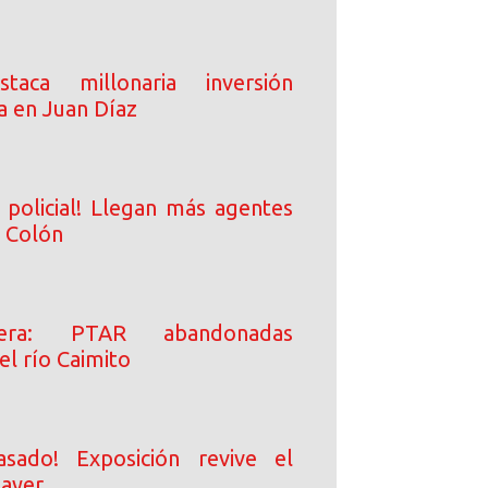
taca millonaria inversión
a en Juan Díaz
 policial! Llegan más agentes
a Colón
era: PTAR abandonadas
l río Caimito
asado! Exposición revive el
 ayer