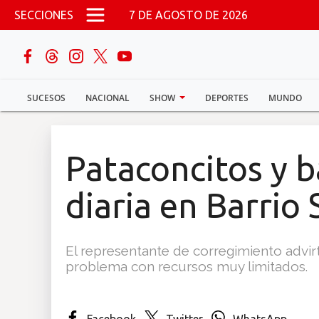
Pasar al contenido principal
SECCIONES
7 DE AGOSTO DE 2026
buscar
SUCESOS
NACIONAL
SHOW
DEPORTES
MUNDO
Sucesos
Nacional
Pataconcitos y b
Política
diaria en Barrio
Show
El representante de corregimiento advirt
Deportes
problema con recursos muy limitados.
Mundo
Facebook
Twitter
WhatsApp