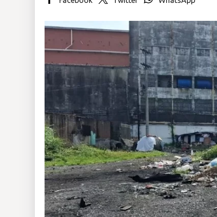
Insólitas
Multimedia
Impreso