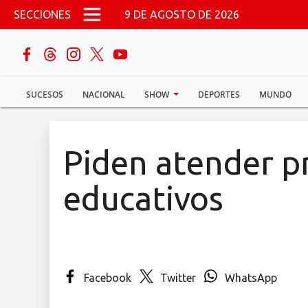
Pasar al contenido principal
SECCIONES
9 DE AGOSTO DE 2026
buscar
SUCESOS
NACIONAL
SHOW
DEPORTES
MUNDO
Sucesos
Nacional
Piden atender 
Política
educativos
Show
Deportes
Facebook
Twitter
WhatsApp
Mundo