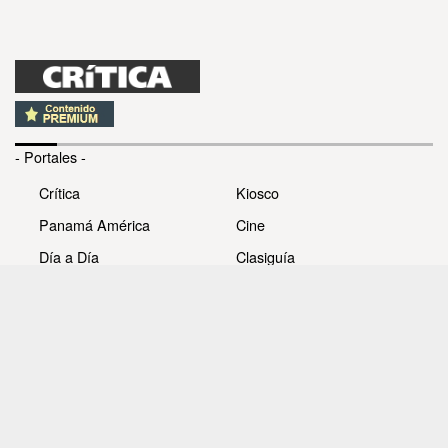
- Portales -
Crítica
Kiosco
Panamá América
Cine
Día a Día
Clasiguía
Mujer
Prémiate
Recetas
Impresora Pacífico
- Redes sociales -