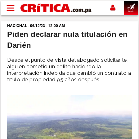
Pasar al contenido principal
NACIONAL - 06/12/23 - 12:00 AM
buscar
Piden declarar nula titulación en
Darién
SUCESOS
Desde el punto de vista del abogado solicitante,
NACIONAL
alguien cometió un delito haciendo la
interpretación indebida que cambió un contrato a
título de propiedad 95 años después.
POLÍTICA
SHOW
DEPORTES
MUNDO