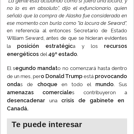
"La gente está actuando como si fuera una locura, y
no lo es en absoluto", dijo el exfuncionario, quien
señaló que la compra de Alaska fue considerada en
ese momento con burla como "la locura de Seward",
en referencia al entonces Secretario de Estado
William Seward, antes de que se hicieran evidentes
posición estratégic
recursos
la
a y los
energéticos
49º estado
del
.
egundo mandat
El s
o no comenzará hasta dentro
o Donald Trump
provocando
de un mes, per
está
onda
choque
mundo
s de
en todo el
. Sus
amenazas comerciale
s contribuyeron a
desencadenar
crisis de gabinete en
una
Canadá.
Te puede interesar