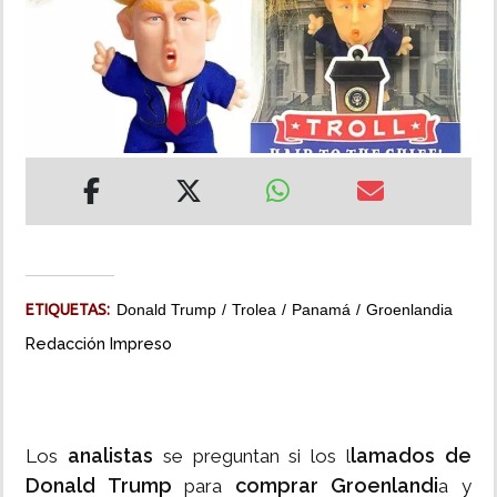
INSÓLITAS
MULTIMEDIA
IMPRESO
ETIQUETAS:
Donald Trump
Trolea
Panamá
Groenlandia
Redacción Impreso
analistas
lamados de
Los
se preguntan si los l
Donald Trump
comprar Groenlandi
para
a y