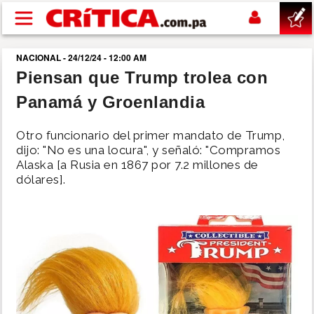
Pasar al contenido principal
NACIONAL - 24/12/24 - 12:00 AM
buscar
Piensan que Trump trolea con
Panamá y Groenlandia
SUCESOS
Otro funcionario del primer mandato de Trump,
NACIONAL
dijo: "No es una locura", y señaló: "Compramos
Alaska [a Rusia en 1867 por 7.2 millones de
dólares].
POLÍTICA
SHOW
DEPORTES
MUNDO