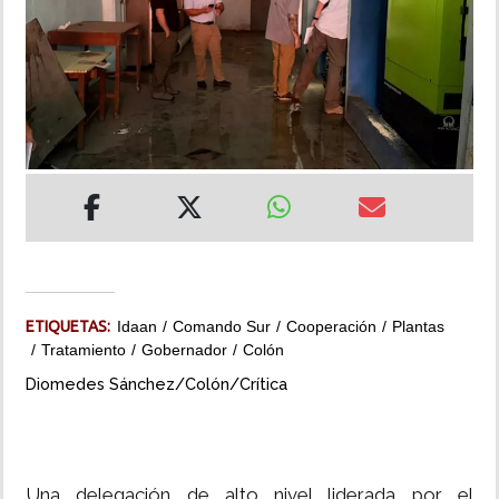
INSÓLITAS
MULTIMEDIA
IMPRESO
ETIQUETAS:
Idaan
Comando Sur
Cooperación
Plantas
Tratamiento
Gobernador
Colón
Diomedes Sánchez/Colón/Crítica
Una delegación de alto nivel liderada por el