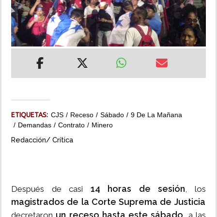
INSÓLITAS
MULTIMEDIA
IMPRESO
ETIQUETAS:
CJS
Receso
Sábado
9 De La Mañana
Demandas
Contrato
Minero
Redacción/ Crítica
14 horas de sesión
Después de casi
, los
magistrados de la Corte Suprema de Justicia
un receso hasta este sábado,
decretaron
a las