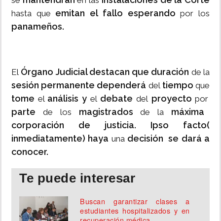
se
en las
emitan el fallo esperando
hasta que
por los
panameños.
Órgano Judicial destacan que duración
El
de la
sesión permanente dependerá
tiempo
del
que
tome
análisis y
debate
proyecto
el
el
del
por
parte
magistrados
máxima
de los
de la
corporación de justicia. Ipso facto(
inmediatamente) haya
decisión se dará a
una
conocer.
Te puede interesar
Buscan garantizar clases a
estudiantes hospitalizados y en
recuperación médica