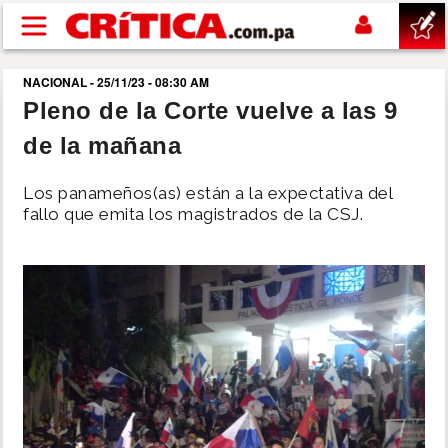
Pasar al contenido principal
NACIONAL - 25/11/23 - 08:30 AM
buscar
Pleno de la Corte vuelve a las 9
de la mañana
SUCESOS
Los panameños(as) están a la expectativa del
NACIONAL
fallo que emita los magistrados de la CSJ.
POLÍTICA
SHOW
DEPORTES
MUNDO