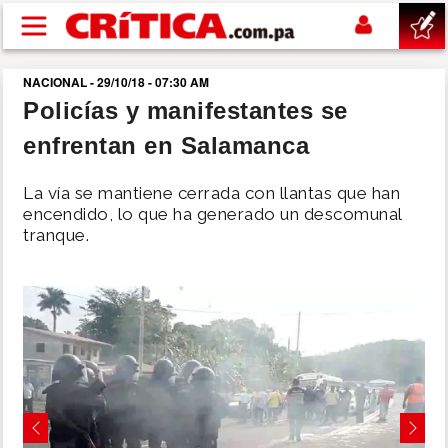
Pasar al contenido principal
NACIONAL - 29/10/18 - 07:30 AM
buscar
Policías y manifestantes se
enfrentan en Salamanca
SUCESOS
La vía se mantiene cerrada con llantas que han
NACIONAL
encendido, lo que ha generado un descomunal
tranque.
POLÍTICA
SHOW
DEPORTES
MUNDO
Previous
Next