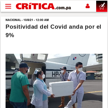
Pasar al contenido principal
NACIONAL - 10/8/21 - 12:00 AM
buscar
Positividad del Covid anda por el
9%
SUCESOS
NACIONAL
POLÍTICA
SHOW
DEPORTES
MUNDO